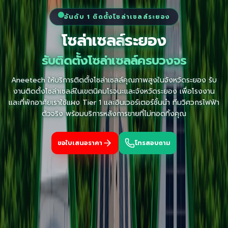
อันดับ 1 ติดตั้งโซล่าเซลล์
ระยอง
โซล่าเซลล์
ระยอง
รับติดตั้งโซล่าเซลล์ครบวงจร
Aneetech ให้บริการติดตั้งโซล่าเซลล์คุณภาพสูงในจังหวัด
ระยอง
รับ
งานติดตั้งโซล่าเซลล์ในเขตนิคมโรจนะและจังหวัดระยอง เพื่อโรงงาน
และที่พักอาศัย
เราใช้แผง Tier 1 และอินเวอร์เตอร์ชั้นนำ ทีมวิศวกรไฟฟ้า
ตัวจริง พร้อมบริการหลังการขายที่ไม่ทอดทิ้งคุณ
ขอใบเสนอราคา
โทรสอบถาม