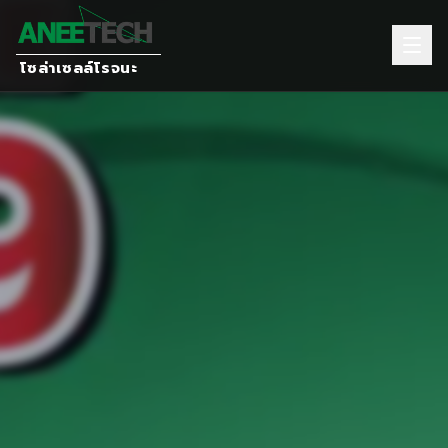
โซล่าเซลล์โรจนะ