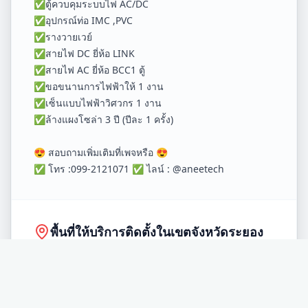
✅ตู้ควบคุมระบบไฟ AC/DC
✅อุปกรณ์ท่อ IMC ,PVC
✅รางวายเวย์
✅สายไฟ DC ยี่ห้อ LINK
✅สายไฟ AC ยี่ห้อ BCC1 ตู้
✅ขอขนานการไฟฟ้าให้ 1 งาน
✅เซ็นแบบไฟฟ้าวิศวกร 1 งาน
✅ล้างแผงโซล่า 3 ปี (ปีละ 1 ครั้ง)
😍 สอบถามเพิ่มเติมที่เพจหรือ 😍
✅ โทร :099-2121071 ✅ ไลน์ : @aneetech
พื้นที่ให้บริการติดตั้งในเขตจังหวัด
ระยอง
อำเภอ
เมือง
อำเภอ
บ้านค่าย
อำเภอ
นิคมพัฒนา
อำเภอ
บ้านฉาง